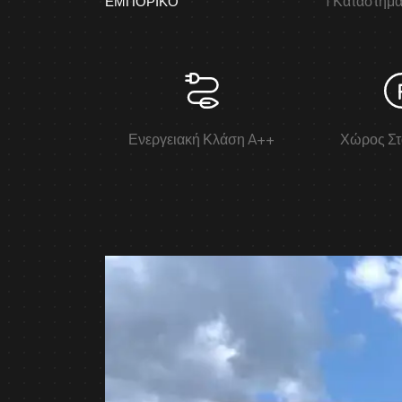
1 Κατάστημ
ΕΜΠΟΡΙΚΌ
Ενεργειακή Κλάση A++
Χώρος Σ