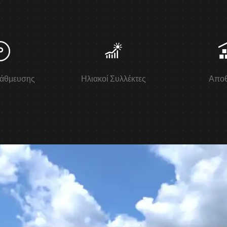
α
τάθμευσης
Ηλιακοί Συλλέκτες
Αποθ