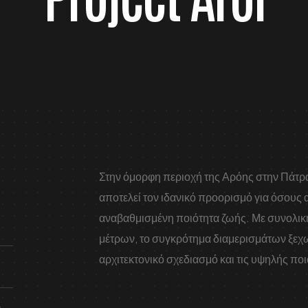
Στην όμορφη περιοχή της Αρόης στην Πάτρα,
αποτελεί τον ιδανικό προορισμό για όσους 
αναβαθμισμένη ποιότητα ζωής. Με συνολική
μέτρων, το συγκρότημα διαμερισμάτων ξεχω
αρχιτεκτονικό σχεδιασμό και τις υψηλής πο